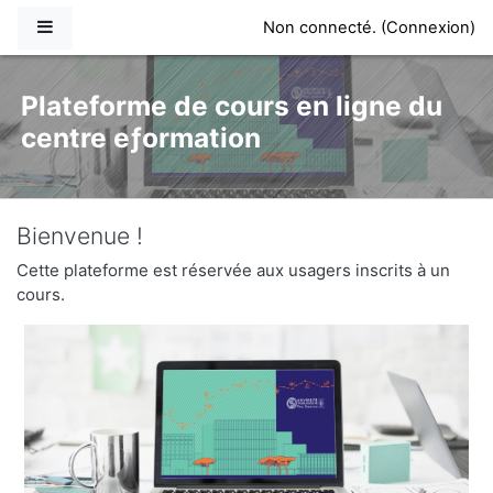
Passer au contenu principal
Panneau latéral
Non connecté. (
Connexion
)
Plateforme de cours en ligne du
centre eƒormation
Bienvenue !
Cette plateforme est réservée aux usagers inscrits à un
cours.